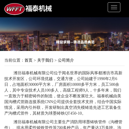
Toggle
navigati
当前位置：
首页
>
关于我们
>
公司简介
潍坊福泰机械有限公司位于闻名世界的国际风筝都潍坊市高新
技术开发区，公司环境优越，交通方便，公司始建于1990年2月6
日，占地面积30000平方米，厂房面积10000多平方米，员工500余
人，其中专业技术人员100多人，高级工程师9人，十多年来，我们
一直致力于精密铸件的制造，使企业不断发展壮大。福泰机械由美
国沟槽式管路连接系统CNN公司提供全套技术支持，结合中国实际
情况，采用内引外联，开发研制出真空消失模铸造先进工艺装备生
产沟槽式管件，其材质为球墨铸铁QT450-10。
潍坊福泰机械有限公司主要生产消防用球墨铸铁管件（沟槽管
件）、排水用柔性铸铁管件等700多种产品，年产量达3万多吨。沟